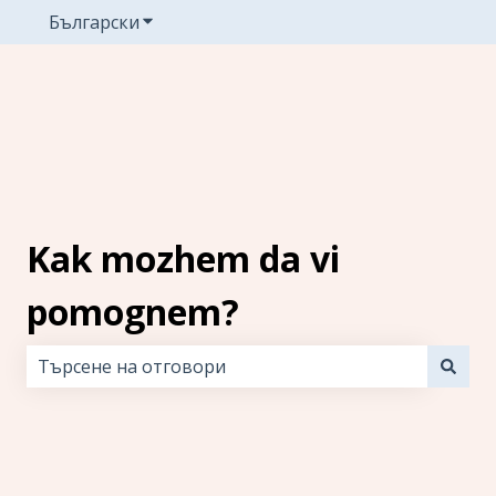
Български
Показване на подменюто за преводите
Kak mozhem da vi
pomognem?
Няма предложения, защото полето за търсене е 