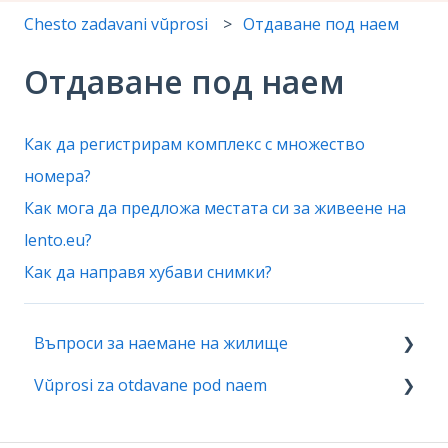
Chesto zadavani vŭprosi
Отдаване под наем
Отдаване под наем
Как да регистрирам комплекс с множество
номера?
Как мога да предложа местата си за живеене на
lento.eu?
Как да направя хубави снимки?
Въпроси за наемане на жилище
Vŭprosi za otdavane pod naem
Регистрация
Моят дом
Моят акаунт