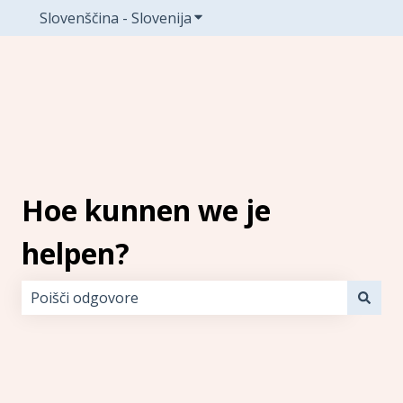
Slovenščina - Slovenija
Pokaži podmeni za prevode
Hoe kunnen we je
helpen?
Ni predlogov, ker je iskalno polje prazno.