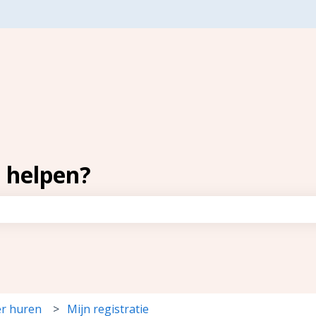
ertalingen
 helpen?
oekveld is leeg.
er huren
Mijn registratie