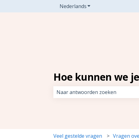
Nederlands
Submenu tonen voor v
Hoe kunnen we je
Er zijn geen suggesties want het z
Veel gestelde vragen
Vragen ov